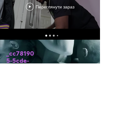
Переглянути зараз
_cc78190
5-5cde-
3194 -
bb3b-
136bad5c
f58d_ З
Техасу
© 2023 CWN LLC