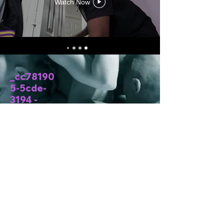
Watch Now
_cc78190
5-5cde-
3194 -
bb3b-
136bad5c
f58d_
ٹیکساس
میں واقع