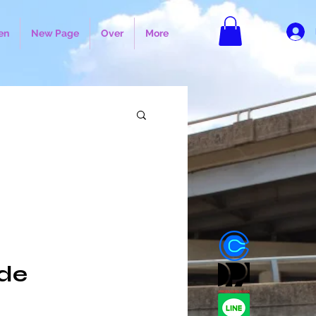
en
New Page
Over
More
rde