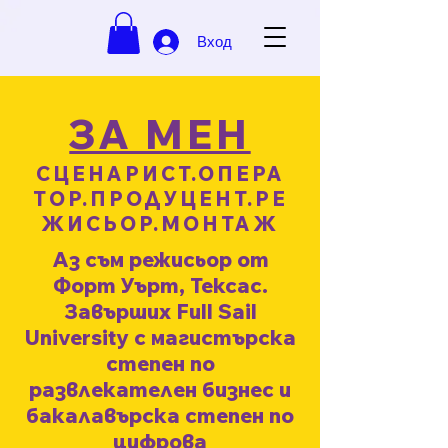
Вход
ЗА МЕН
СЦЕНАРИСТ.ОПЕРА
ТОР.ПРОДУЦЕНТ.РЕ
ЖИСЬОР.МОНТАЖ
Аз съм режисьор от
Форт Уърт, Тексас.
Завърших Full Sail
University с магистърска
степен по
развлекателен бизнес и
бакалавърска степен по
цифрова