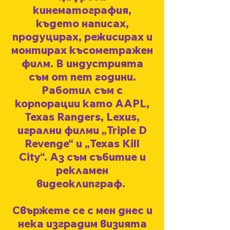
кинематография,
където написах,
продуцирах, режисирах и
монтирах късометражен
филм. В индустрията
съм от пет години.
Работил съм с
корпорации като AAPL,
Texas Rangers, Lexus,
игрални филми „Triple D
Revenge“ и „Texas Kill
City“. Аз съм събитие и
рекламен
видеоклип
граф
.
Свържете се с мен днес и
нека изградим визията