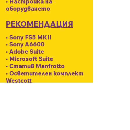
• Настройка на
оборудването
РЕКОМЕНДАЦИЯ
• Sony FS5 MKII
• Sony A6600
• Adobe Suite
• Microsoft Suite
• Статив Manfrotto
• Осветителен комплект
Westcott
• Комплект за осветление
с двоен RGB панел
• Микрофон Sennheiser
• Стабилизатор FeiyuTech
• Стабилизатор Ronin-M
• DJI Phantom Drone