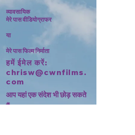
व्यावसायिक
मेरे पास वीडियोग्राफर
या
मेरे पास फिल्म निर्माता
हमें ईमेल करें:
chrisw@cwnfilms.
com
आप यहां एक संदेश भी छोड़ सकते
हैं: