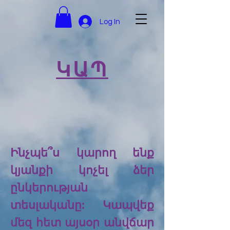
Log In
ԿԱՊ
Ինչպե՞ս կարող ենք
կյանքի կոչել ձեր
ընկերության
տեսլականը: Կապվեք
մեզ հետ այսօր անվճար