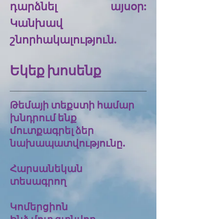
դարձնել այսօր:
Կանխավ
շնորհակալություն.
Եկեք խոսենք
Թեմայի տեքստի համար
խնդրում ենք
մուտքագրել ձեր
նախապատվությունը.
Հարսանեկան
տեսագրող
Կոմերցիոն