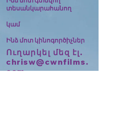
Ինձ մոտ գտնվող
տեսանկարահանող
կամ
Ինձ մոտ կինոգործիչներ
Ուղարկել մեզ էլ.
chrisw@cwnfilms.
com
Կարող եք նաև
հաղորդագրություն
թողնել այստեղ՝