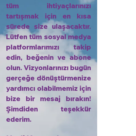
tüm ihtiyaçlarınızı
tartışmak için en kısa
sürede size ulaşacaktır.
Lütfen tüm sosyal medya
platformlarımızı takip
edin, beğenin ve abone
olun. Vizyonlarınızı bugün
gerçeğe dönüştürmenize
yardımcı olabilmemiz için
bize bir mesaj bırakın!
Şimdiden teşekkür
ederim.