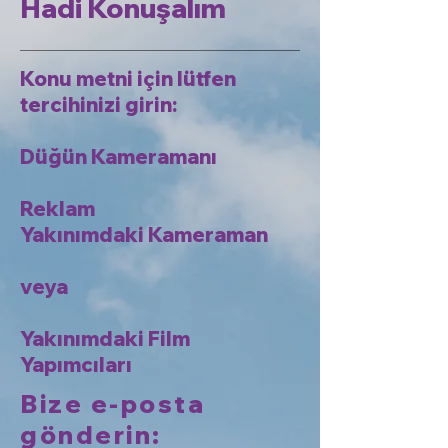
Hadi Konuşalım
Konu metni için lütfen
tercihinizi girin:
Düğün Kameramanı
Reklam
Yakınımdaki Kameraman
veya
Yakınımdaki Film
Yapımcıları
Bize e-posta
gönderin: