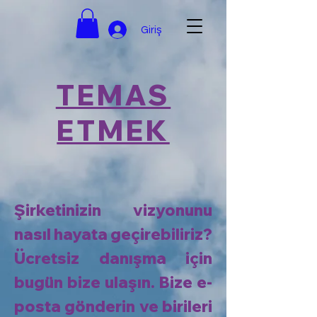
Giriş
TEMAS
ETMEK
Şirketinizin vizyonunu
nasıl hayata geçirebiliriz?
Ücretsiz danışma için
bugün bize ulaşın. Bize e-
posta gönderin ve birileri