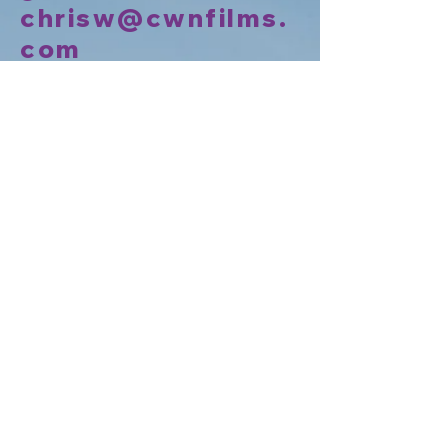
chrisw@cwnfilms.
com
Buradan da Mesaj
Bırakabilirsiniz:
Göndermek