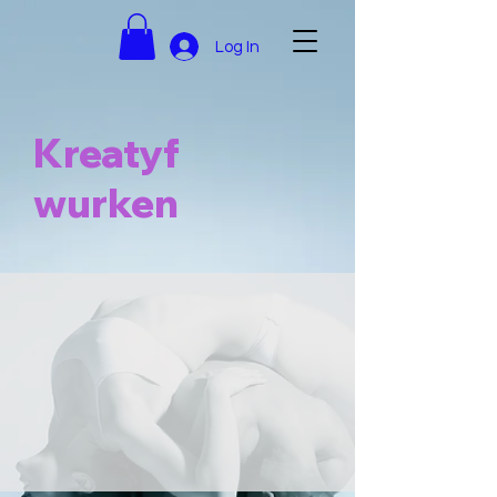
Log In
Kreatyf
wurken