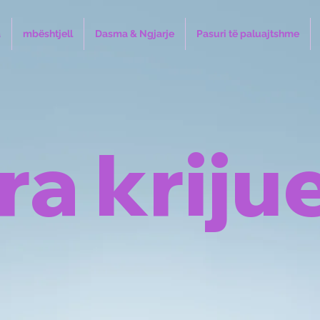
a
mbështjell
Dasma & Ngjarje
Pasuri të paluajtshme
ra kriju