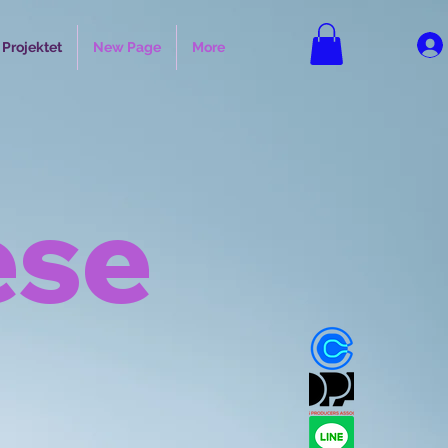
Projektet
New Page
More
ese