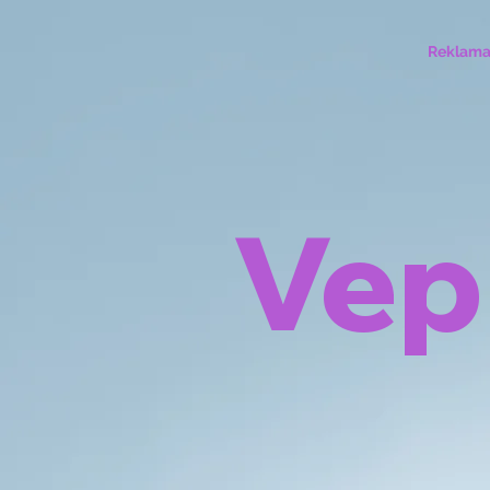
Reklam
Vep