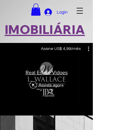
Login
IMOBILIÁRIA
Assine US$ 4,99/mês
Real Estate Vidoes
Assista agora